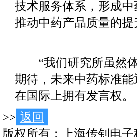
技术服务体系，形成中
推动中药产品质量的提
“我们研究所虽然体
期待，未来中药标准能
在国际上拥有发言权。
>>
返回
版权所有：上海传钊电子