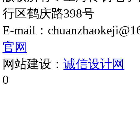
行区鹤庆路398号
E-mail：chuanzhaoke
官网
网站建设：
诚信设计网
0