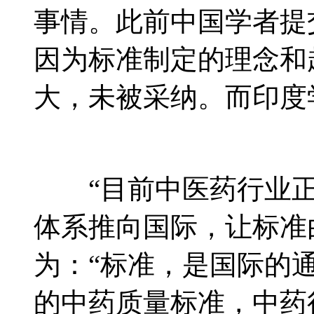
事情。此前中国学者提
因为标准制定的理念和
大，未被采纳。而印度
“目前中医药行业正
体系推向国际，让标准
为：“标准，是国际的
的中药质量标准，中药